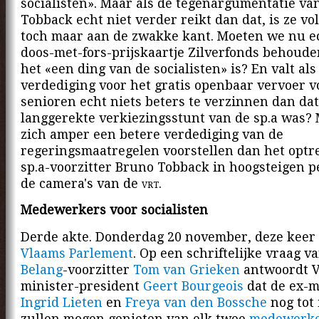
socialisten». Maar als de tegenargumentatie va
Tobback echt niet verder reikt dan dat, is ze vo
toch maar aan de zwakke kant. Moeten we nu ec
doos-met-fors-prijskaartje Zilverfonds behoud
het «een ding van de socialisten» is? En valt als
verdediging voor het gratis openbaar vervoer v
senioren echt niets beters te verzinnen dan dat
langgerekte verkiezingsstunt van de sp.a was?
zich amper een betere verdediging van de
regeringsmaatregelen voorstellen dan het optr
sp.a-voorzitter Bruno Tobback in hoogsteigen p
de camera's van de
vrt
.
Medewerkers voor socialisten
Derde akte. Donderdag 20 november, deze keer 
Vlaams Parlement
. Op een schriftelijke vraag v
Belang
-voorzitter
Tom van Grieken
antwoordt 
minister-president
Geert Bourgeois
dat de ex-m
Ingrid Lieten
en
Freya van den Bossche
nog tot 
zullen mogen genieten van elk twee
medewerk