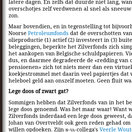
latere dagen. En zelfs dat duurde niet lang, wan
overschotjes zelf verdwenen al snel als sneeuw
zon.
Maar bovendien, en in tegenstelling tot bijvoor
Noorse
Petroleumfonds
dat de overschotten va
olieproductie (1) actief (2) investeert in (3) buit
beleggingen, beperkte het Zilverfonds zich sim
het aankopen van Belgische schuldpapieren. Vie
dus, en daarmee degradeerde de «redding van 
pensioenen» zich tot niets meer dan een virtue
koekjestrommel met daarin veel papiertjes dat
heleboel geld aan onszelf moeten. Geen fluit wa
Lege doos of zwart gat?
Sommigen hebben dat Zilverfonds van in het be
lege doos genoemd. Was het maar waar! Want w
Zilverfonds inderdaad een lege doos geweest, 
Johan van Overtveldt ook geen reden gehad om 
willen opdoeken. Zijn
n-va
-collega's
Veerle Wout