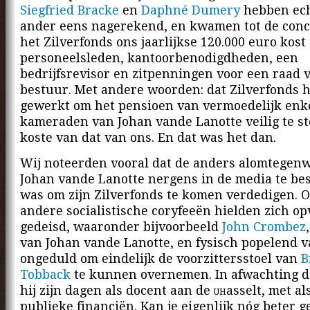
Siegfried Bracke
en
Daphné Dumery
hebben ech
ander eens nagerekend, en kwamen tot de conc
het Zilverfonds ons jaarlijkse 120.000 euro kost
personeelsleden, kantoorbenodigdheden, een
bedrijfsrevisor en zitpenningen voor een raad 
bestuur. Met andere woorden: dat Zilverfonds h
gewerkt om het pensioen van vermoedelijk enk
kameraden van Johan vande Lanotte veilig te st
koste van dat van ons. En dat was het dan.
Wij noteerden vooral dat de anders alomtegen
Johan vande Lanotte nergens in de media te b
was om zijn Zilverfonds te komen verdedigen. O
andere socialistische coryfeeën hielden zich op
gedeisd, waaronder bijvoorbeeld
John Crombez
van Johan vande Lanotte, en fysisch popelend 
ongeduld om eindelijk de voorzittersstoel van
B
Tobback
te kunnen overnemen. In afwachting d
hij zijn dagen als docent aan de
uh
asselt, met a
publieke financiën. Kan je eigenlijk nóg beter ge