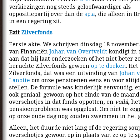
verkiezingen nog steeds geloofwaardiger als
oppositiepartij over dan de
sp.a
, die alleen in B
in een regering zit.
Exit
Zilverfonds
Eerste akte. We schrijven dinsdag 18 november.
van Financiën
Johan van Overtveldt
kondigt in
aan dat hij laat onderzoeken of het niet beter zo
beruchte Zilverfonds gewoon
op te doeken
. Het
Zilverfonds, dat was een uitvinding van
Johan 
Lanotte
om onze pensioenen eens en voor altijd 
stellen. De formule was kinderlijk eenvoudig, 
ook geniaal: gewoon op het einde van de maand
overschotjes in dat fonds oppotten, en
voilà
, he
pensioenprobleem was opgelost. Om niet te zeg
op onze oude dag nog zouden zwemmen in het g
Alleen, het duurde niet lang of de regering sou
overschotjes gewoon op in plaats van ze op te s