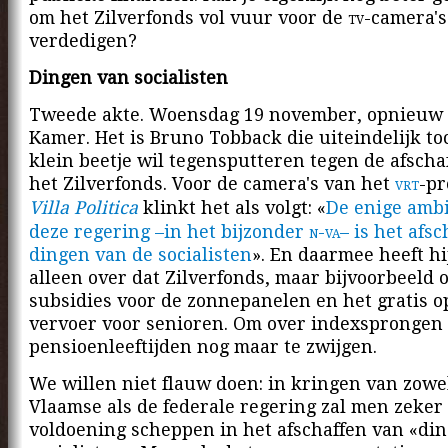
om het Zilverfonds vol vuur voor de
tv
-camera'
verdedigen?
Dingen van socialisten
Tweede akte. Woensdag 19 november, opnieuw 
Kamer. Het is Bruno Tobback die uiteindelijk to
klein beetje wil tegensputteren tegen de afscha
het Zilverfonds. Voor de camera's van het
vrt
-p
Villa Politica
klinkt het als volgt: «
De enige ambi
deze regering –in het bijzonder
n-va
– is het afs
dingen van de socialisten
». En daarmee heeft hi
alleen over dat Zilverfonds, maar bijvoorbeeld 
subsidies voor de zonnepanelen en het gratis 
vervoer voor senioren. Om over indexsprongen
pensioenleeftijden nog maar te zwijgen.
We willen niet flauw doen: in kringen van zowe
Vlaamse als de federale regering zal men zeker
voldoening scheppen in het afschaffen van «di