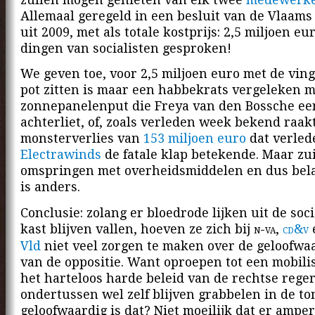
Allemaal geregeld in een besluit van de Vlaams
uit 2009, met als totale kostprijs: 2,5 miljoen eu
dingen van socialisten gesproken!
We geven toe, voor 2,5 miljoen euro met de ving
pot zitten is maar een habbekrats vergeleken m
zonnepanelenput die Freya van den Bossche ee
achterliet, of, zoals verleden week bekend raakt
monsterverlies van
153 miljoen euro
dat verled
Electrawinds
de fatale klap betekende. Maar zu
omspringen met overheidsmiddelen en dus bela
is anders.
Conclusie: zolang er bloedrode lijken uit de soci
kast blijven vallen, hoeven ze zich bij
n-va
,
cd&v
Vld
niet veel zorgen te maken over de geloofwa
van de oppositie. Want oproepen tot een mobili
het harteloos harde beleid van de rechtse rege
ondertussen wel zelf blijven grabbelen in de to
geloofwaardig is dat? Niet moeilijk dat er ampe