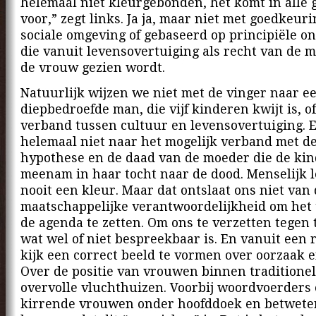
helemaal niet kleurgebonden, het komt in alle
voor,” zegt links. Ja ja, maar niet met goedkeur
sociale omgeving of gebaseerd op principiële on
die vanuit levensovertuiging als recht van de 
de vrouw gezien wordt.
Natuurlijk wijzen we niet met de vinger naar e
diepbedroefde man, die vijf kinderen kwijt is, o
verband tussen cultuur en levensovertuiging. E
helemaal niet naar het mogelijk verband met d
hypothese en de daad van de moeder die de ki
meenam in haar tocht naar de dood. Menselijk l
nooit een kleur. Maar dat ontslaat ons niet van
maatschappelijke verantwoordelijkheid om het
de agenda te zetten. Om ons te verzetten tegen 
wat wel of niet bespreekbaar is. En vanuit een r
kijk een correct beeld te vormen over oorzaak e
Over de positie van vrouwen binnen traditionel
overvolle vluchthuizen. Voorbij woordvoerders
kirrende vrouwen onder hoofddoek en betweter