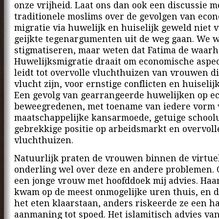
onze vrijheid. Laat ons dan ook een discussie m
traditionele moslims over de gevolgen van eco
migratie via huwelijk en huiselijk geweld niet
geijkte tegenargumenten uit de weg gaan. We w
stigmatiseren, maar weten dat Fatima de waarhe
Huwelijksmigratie draait om economische aspe
leidt tot overvolle vluchthuizen van vrouwen di
vlucht zijn, voor ernstige conflicten en huiselij
Een gevolg van gearrangeerde huwelijken op e
beweegredenen, met toename van iedere vorm 
maatschappelijke kansarmoede, getuige schoolu
gebrekkige positie op arbeidsmarkt en overvoll
vluchthuizen.
Natuurlijk praten de vrouwen binnen de virtue
onderling wel over deze en andere problemen. 
een jonge vrouw met hoofddoek mij advies. Ha
kwam op de meest onmogelijke uren thuis, en 
het eten klaarstaan, anders riskeerde ze een 
aanmaning tot spoed. Het islamitisch advies va