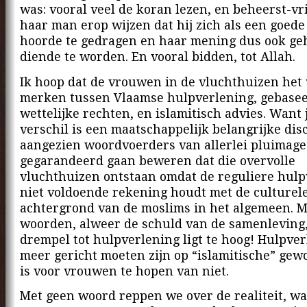
was: vooral veel de koran lezen, en beheerst-vr
haar man erop wijzen dat hij zich als een goed
hoorde te gedragen en haar mening dus ook ge
diende te worden. En vooral bidden, tot Allah.
Ik hoop dat de vrouwen in de vluchthuizen het 
merken tussen Vlaamse hulpverlening, gebase
wettelijke rechten, en islamitisch advies. Want j
verschil is een maatschappelijk belangrijke dis
aangezien woordvoerders van allerlei pluimage
gegarandeerd gaan beweren dat die overvolle
vluchthuizen ontstaan omdat de reguliere hulp
niet voldoende rekening houdt met de culturel
achtergrond van de moslims in het algemeen. 
woorden, alweer de schuld van de samenleving
drempel tot hulpverlening ligt te hoog! Hulpve
meer gericht moeten zijn op “islamitische” gew
is voor vrouwen te hopen van niet.
Met geen woord reppen we over de realiteit, 