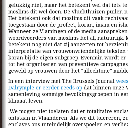
gelukkig niet, maar het betekent wel dat iets te
moslims dit wel doen. De vluchthuizen puilen n
Het betekent ook dat moslims dit vaak rechtvaa
toegestaan door de profeet, koran, imam en isl
Wanneer ze Vlamingen of de media aanspreken
woordvoerders van moslims het af, natuurlijk. 
betekent nog niet dat zij aanzetten tot herzien
interpretatie van vrouwonvriendelijke teksten 
koran bij de eigen subgroep. Evenmin wordt er
tot het organiseren van preventieve campagnes
geweld op vrouwen door het “allochtone” midd
In een interview met The Brussels Journal
wees
Dalrymple er eerder reeds op
dat binnen onze 
samenleving sommige bevolkingsgroepen in een 
klimaat leven.
We mogen niet toelaten dat er totalitaire encla
ontstaan in Vlaanderen. Als we dit tolereren, zu
enclaves ons uiteindelijk overspoelen en verlie