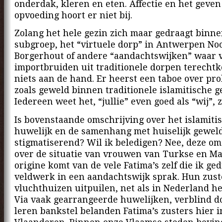
onderdak, kleren en eten. Affectie en het geve
opvoeding hoort er niet bij.
Zolang het hele gezin zich maar gedraagt binne
subgroep, het “virtuele dorp” in Antwerpen No
Borgerhout of andere “aandachtswijken” waar 
importbruiden uit traditionele dorpen terechtk
niets aan de hand. Er heerst een taboe over pr
zoals geweld binnen traditionele islamitische g
Iedereen weet het, “jullie” even goed als “wij”, 
Is bovenstaande omschrijving over het islamiti
huwelijk en de samenhang met huiselijk gewel
stigmatiserend? Wil ik beledigen? Nee, deze om
over de situatie van vrouwen van Turkse en M
origine komt van de vele Fatima’s zelf die ik g
veldwerk in een aandachtswijk sprak. Hun zust
vluchthuizen uitpuilen, net als in Nederland het
Via vaak gearrangeerde huwelijken, verblind d
leren bankstel belanden Fatima’s zusters hier i