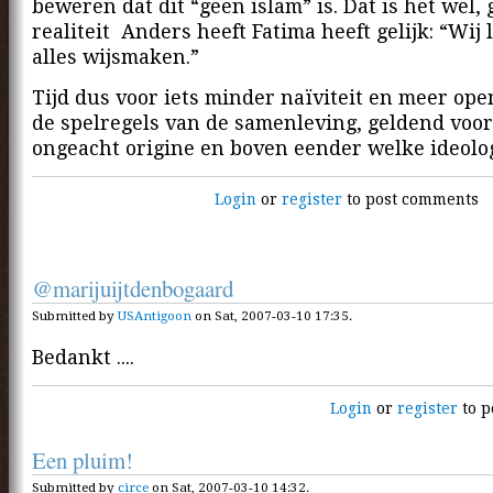
beweren dat dit “geen islam” is. Dat is het wel, 
realiteit Anders heeft Fatima heeft gelijk: “Wij 
alles wijsmaken.”
Tijd dus voor iets minder naïviteit en meer op
de spelregels van de samenleving, geldend voo
ongeacht origine en boven eender welke ideolog
Login
or
register
to post comments
@marijuijtdenbogaard
Submitted by
USAntigoon
on Sat, 2007-03-10 17:35.
Bedankt ....
Login
or
register
to p
Een pluim!
Submitted by
circe
on Sat, 2007-03-10 14:32.